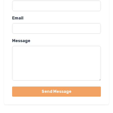
Email
Message
Send Message